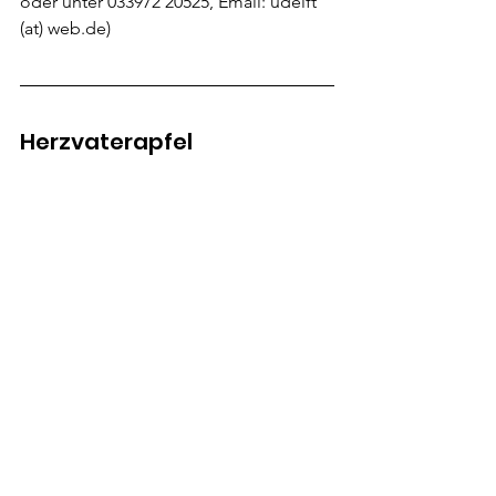
oder unter 033972 20525, Email: udelft 
(at) web.de)
Herzvaterapfel