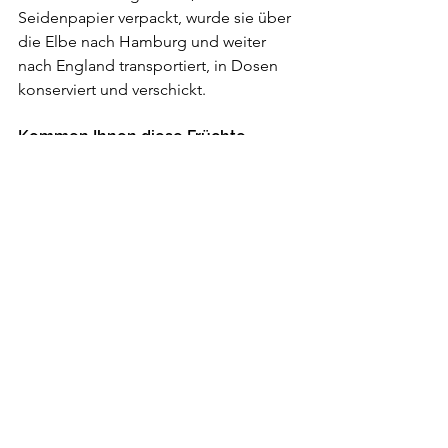
Seidenpapier verpackt, wurde sie über 
die Elbe nach Hamburg und weiter 
nach England transportiert, in Dosen 
konserviert und verschickt.
Kommen Ihnen diese Früchte 
bekannt vor?
Kennen Sie auch einen solchen Baum? 
Der Förderverein würde sich sehr über 
eine Rückmeldung freuen. (
www.elbe-
brandenburg-biosphärenreservat.de
oder unter 033972 20525, Email: udelft 
(at) web.de)
Ähnliche Beiträge