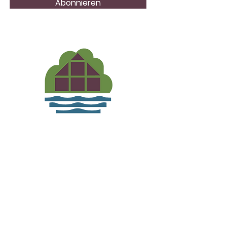
Abonnieren
Förderverein Biosphärenreservat
Flusslandschaft Elbe-
Brandenburg e.V.
Links