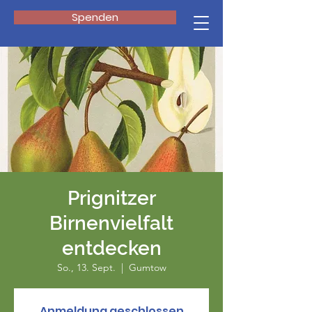
Spenden
Prignitzer
Birnenvielfalt
entdecken
So., 13. Sept.
  |  
Gumtow
Anmeldung geschlossen